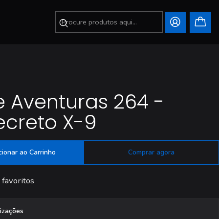
 Aventuras 264 -
ecreto X-9
cionar ao Carrinho
Comprar agora
 favoritos
lizações