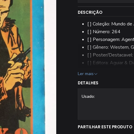
DESCRIÇÃO
[ ] Coleção: Mundo de
[ ] Número: 264
[ ] Personagem: Agent
[ ] Gênero: Western, Gu
[ ] Poster/Destacavel:
[ ] Editora: Aguiar & Di
[ ] Estado: Usado
Ler mais
[ ] Todas as revistas 
DETALHES
Usado:
PARTILHAR ESTE PRODUTO