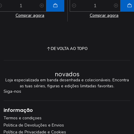
antidade
Quantidade
Comprar agora
Comprar agora
DE VOLTA AO TOPO
novados
Loja especializada em banda desenhada e colecionáveis. Encontra
as tuas séries, figuras e edições limitadas favoritas.
Siga-nos
informação
Termos e condiçoes
Politica de Devoluções e Envios
Política de Privacidade e Cookies