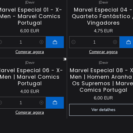
|
Devir
|
Devir
arvel Especial 01 - X-
Marvel Especial 04 -
Men - Marvel Comics
Quarteto Fantástico 
Portugal
Vingadores
6,00 EUR
4,75 EUR
antidade
Quantidade
Comprar agora
Comprar agora
|
Devir
|
Devir
Esgotado
arvel Especial 06 - X-
Marvel Especial 08 - 
Men | Marvel Comics
Men | Homem Aranha
Portugal
Os Supremos | Marve
Comics Portugal
4,00 EUR
6,00 EUR
antidade
Ver detalhes
Comprar agora