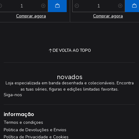
antidade
Quantidade
Comprar agora
Comprar agora
DE VOLTA AO TOPO
novados
Loja especializada em banda desenhada e colecionáveis. Encontra
as tuas séries, figuras e edições limitadas favoritas.
Siga-nos
informação
Termos e condiçoes
Politica de Devoluções e Envios
Política de Privacidade e Cookies