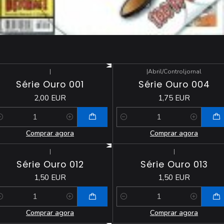
|
|
Abril/Controljornal
Série Ouro 001
Série Ouro 004
2,00 EUR
1,75 EUR
antidade
Quantidade
Comprar agora
Comprar agora
|
|
Série Ouro 012
Série Ouro 013
1,50 EUR
1,50 EUR
antidade
Quantidade
Comprar agora
Comprar agora