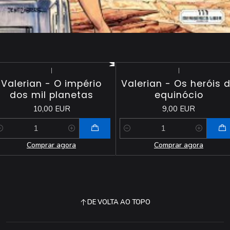
|
|
Valerian - O império
Valerian - Os heróis 
dos mil planetas
equinócio
10,00 EUR
9,00 EUR
antidade
Quantidade
Comprar agora
Comprar agora
DE VOLTA AO TOPO