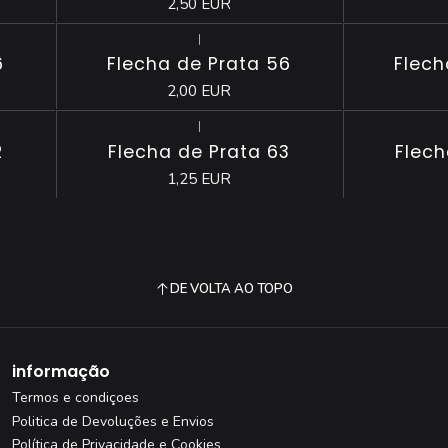
2,50 EUR
|
Esgotado
Esgotado
6
Flecha de Prata 56
Flech
2,00 EUR
|
Esgotado
2
Flecha de Prata 63
Flech
1,25 EUR
DE VOLTA AO TOPO
informação
Termos e condiçoes
Politica de Devoluções e Envios
Política de Privacidade e Cookies