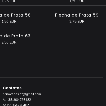
1,25 EUR
1,50 EUR
|
|
Esgotado
a de Prata 58
Flecha de Prata 59
1,50 EUR
2,75 EUR
|
a de Prata 63
2,50 EUR
Contatos
novados.pt@gmail.com
+351964776482
351964776482