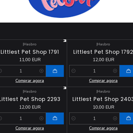
|
Hasbro
|
Hasbro
Littlest Pet Shop 1791
Littlest Pet Shop 179
11,00 EUR
12,00 EUR
antidade
Quantidade
Comprar agora
Comprar agora
|
Hasbro
|
Hasbro
Littlest Pet Shop 2293
Littlest Pet Shop 240
12,00 EUR
10,00 EUR
antidade
Quantidade
Comprar agora
Comprar agora