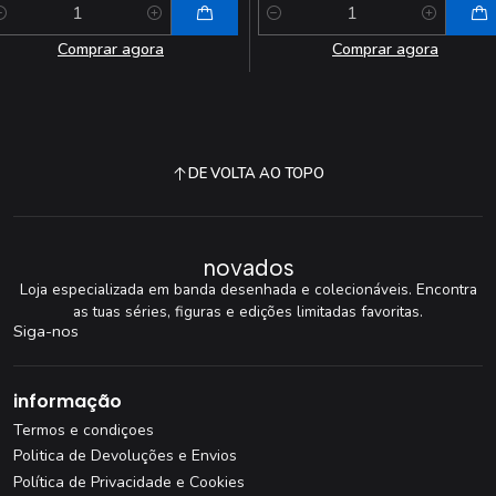
antidade
Quantidade
Comprar agora
Comprar agora
DE VOLTA AO TOPO
novados
Loja especializada em banda desenhada e colecionáveis. Encontra
as tuas séries, figuras e edições limitadas favoritas.
Siga-nos
informação
Termos e condiçoes
Politica de Devoluções e Envios
Política de Privacidade e Cookies