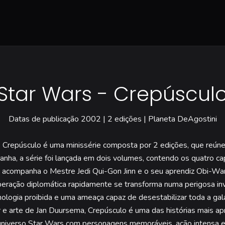
Star Wars - Crepúscul
Datas de publicação 2002 | 2 edições | Planeta DeAgostini
repúsculo é uma minissérie composta por 2 edições, que reúne a 
nha, a série foi lançada em dois volumes, contendo os quatro cap
ca e acompanha o Mestre Jedi Qui-Gon Jinn e o seu aprendiz Obi-
ração diplomática rapidamente se transforma numa perigosa inv
nologia proibida e uma ameaça capaz de desestabilizar toda a galá
 arte de Jan Duursema, Crepúsculo é uma das histórias mais apr
niverso Star Wars com personagens memoráveis, ação intensa e in