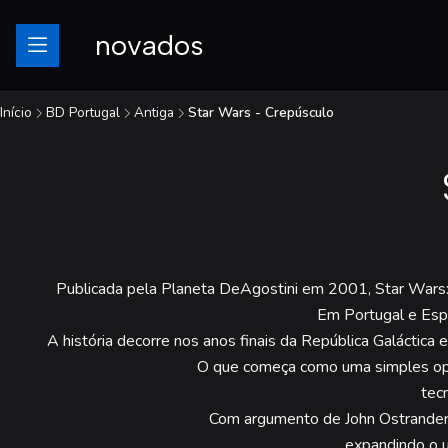
novados
Início
BD Portugal
Antiga
Star Wars - Crepúsculo
Publicada pela Planeta DeAgostini em 2001, Star Wars: C
Em Portugal e Espa
A história decorre nos anos finais da República Galácti
O que começa como uma simples ope
tec
Com argumento de John Ostrander e
expandindo o u