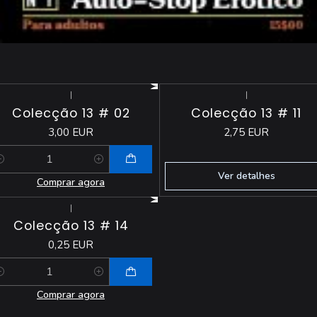
|
|
Esgotado
Colecção 13 # 02
Colecção 13 # 11
3,00 EUR
2,75 EUR
antidade
Ver detalhes
Comprar agora
|
Colecção 13 # 14
0,25 EUR
antidade
Comprar agora