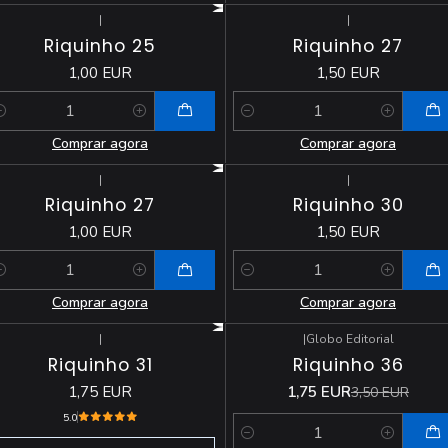
|
|
Riquinho 25
Riquinho 27
1,00 EUR
1,50 EUR
antidade
Quantidade
Comprar agora
Comprar agora
|
|
Riquinho 27
Riquinho 30
1,00 EUR
1,50 EUR
antidade
Quantidade
Comprar agora
Comprar agora
|
|
Globo Editorial
-50%
DESCONTO
Esgotado
Riquinho 31
Riquinho 36
1,75 EUR
1,75 EUR
3,50 EUR
5.0
Quantidade