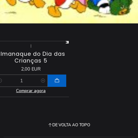
|
lmanaque do Dia das
Crianças 5
2,00 EUR
antidade
Comprar agora
DE VOLTA AO TOPO