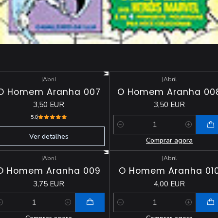
|
Abril
|
Abril
Esgotado
O Homem Aranha 007
O Homem Aranha 00
3,50 EUR
3,50 EUR
5.0
Quantidade
Ver detalhes
Comprar agora
|
Abril
|
Abril
O Homem Aranha 009
O Homem Aranha 01
3,75 EUR
4,00 EUR
antidade
Quantidade
Comprar agora
Comprar agora