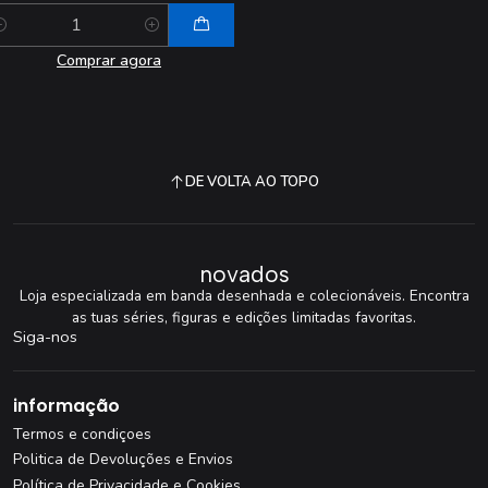
antidade
Comprar agora
DE VOLTA AO TOPO
novados
Loja especializada em banda desenhada e colecionáveis. Encontra
as tuas séries, figuras e edições limitadas favoritas.
Siga-nos
informação
Termos e condiçoes
Politica de Devoluções e Envios
Política de Privacidade e Cookies