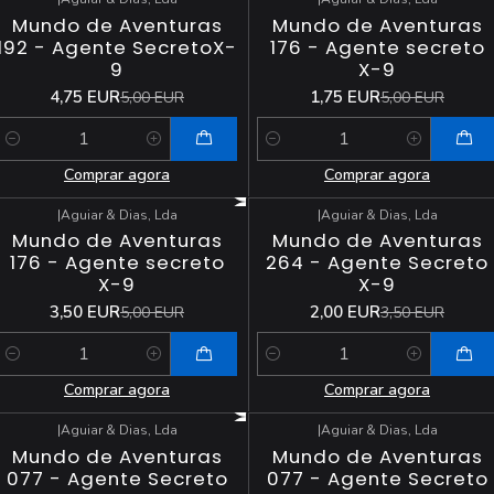
-5%
DESCONTO
-65%
DESCONTO
Mundo de Aventuras
Mundo de Aventuras
192 - Agente SecretoX-
176 - Agente secreto
9
X-9
4,75 EUR
1,75 EUR
5,00 EUR
5,00 EUR
Quantidade
Quantidade
Comprar agora
Comprar agora
|
Aguiar & Dias, Lda
|
Aguiar & Dias, Lda
-30%
DESCONTO
-43%
DESCONTO
Mundo de Aventuras
Mundo de Aventuras
176 - Agente secreto
264 - Agente Secreto
X-9
X-9
3,50 EUR
2,00 EUR
5,00 EUR
3,50 EUR
Quantidade
Quantidade
Comprar agora
Comprar agora
|
Aguiar & Dias, Lda
|
Aguiar & Dias, Lda
-36%
DESCONTO
-46%
DESCONTO
Mundo de Aventuras
Mundo de Aventuras
077 - Agente Secreto
077 - Agente Secreto