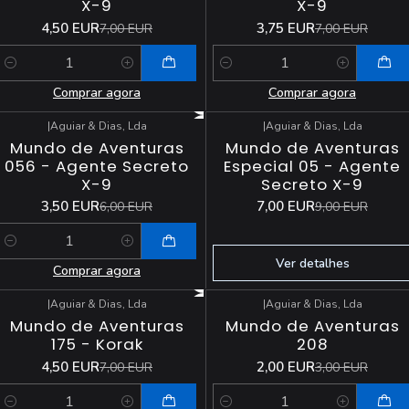
X-9
X-9
4,50 EUR
3,75 EUR
7,00 EUR
7,00 EUR
Quantidade
Quantidade
Comprar agora
Comprar agora
|
Aguiar & Dias, Lda
|
Aguiar & Dias, Lda
-42%
DESCONTO
-22%
DESCONTO
Mundo de Aventuras
Mundo de Aventuras
Esgotado
056 - Agente Secreto
Especial 05 - Agente
X-9
Secreto X-9
3,50 EUR
7,00 EUR
6,00 EUR
9,00 EUR
Quantidade
Ver detalhes
Comprar agora
|
Aguiar & Dias, Lda
|
Aguiar & Dias, Lda
-36%
DESCONTO
-33%
DESCONTO
Mundo de Aventuras
Mundo de Aventuras
175 - Korak
208
4,50 EUR
2,00 EUR
7,00 EUR
3,00 EUR