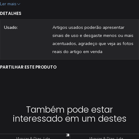
[ ] Editora: Aguiar & Dias, Lda.
Ler mais
[ ] Estado: Usado
DETALHES
[ ] Todas as revistas são fotografadas individualmente.
Usado:
Artigos usados poderão apresentar
sinais de uso e desgaste menos ou mais
acentuados, agradeço que veja as fotos
reais do artigo em venda
PARTILHAR ESTE PRODUTO
Também pode estar
interessado em um destes
|
Aguiar & Dias, Lda
|
Aguiar & Dias, Lda