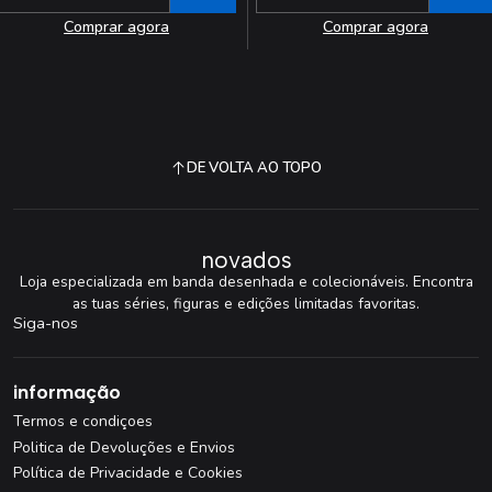
Quantidade
Quantidade
Comprar agora
Comprar agora
DE VOLTA AO TOPO
novados
Loja especializada em banda desenhada e colecionáveis. Encontra
as tuas séries, figuras e edições limitadas favoritas.
Siga-nos
informação
Termos e condiçoes
Politica de Devoluções e Envios
Política de Privacidade e Cookies