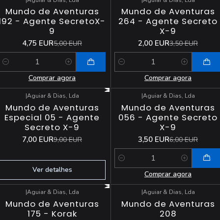
-5%
DESCONTO
-43%
DESCONTO
Mundo de Aventuras
Mundo de Aventuras
192 - Agente SecretoX-
264 - Agente Secreto
9
X-9
4,75 EUR
2,00 EUR
5,00 EUR
3,50 EUR
Quantidade
Quantidade
Comprar agora
Comprar agora
|
Aguiar & Dias, Lda
|
Aguiar & Dias, Lda
-22%
DESCONTO
-42%
DESCONTO
Mundo de Aventuras
Mundo de Aventuras
Esgotado
Especial 05 - Agente
056 - Agente Secreto
Secreto X-9
X-9
7,00 EUR
3,50 EUR
9,00 EUR
6,00 EUR
Quantidade
Ver detalhes
Comprar agora
|
Aguiar & Dias, Lda
|
Aguiar & Dias, Lda
-36%
DESCONTO
-33%
DESCONTO
Mundo de Aventuras
Mundo de Aventuras
175 - Korak
208