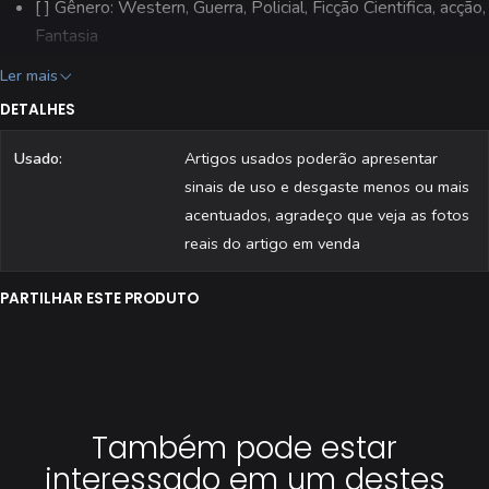
[ ] Gênero: Western, Guerra, Policial, Ficção Cientifica, acção,
Fantasia
[ ] Poster/Destacavel: Editado sem destacavel
Ler mais
[ ] Editora: Aguiar & Dias, Lda.
DETALHES
[ ] Estado: Usado (folha central solta do agrafo)
[ ] Todas as revistas são fotografadas individualmente.
Usado:
Artigos usados poderão apresentar
sinais de uso e desgaste menos ou mais
acentuados, agradeço que veja as fotos
reais do artigo em venda
PARTILHAR ESTE PRODUTO
Também pode estar
interessado em um destes