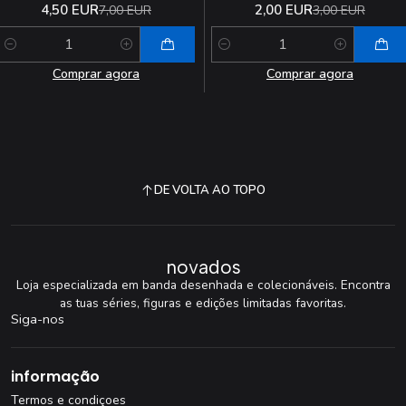
4,50 EUR
2,00 EUR
7,00 EUR
3,00 EUR
Quantidade
Quantidade
Comprar agora
Comprar agora
DE VOLTA AO TOPO
novados
Loja especializada em banda desenhada e colecionáveis. Encontra
as tuas séries, figuras e edições limitadas favoritas.
Siga-nos
informação
Termos e condiçoes