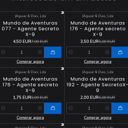
|
Aguiar & Dias, Lda
|
Aguiar & Dias, Lda
-36%
DESCONTO
-30%
DESCONTO
Mundo de Aventuras
Mundo de Aventuras
077 - Agente Secreto
176 - Agente secreto
X-9
X-9
4,50 EUR
3,50 EUR
7,00 EUR
5,00 EUR
Quantidade
Quantidade
Comprar agora
Comprar agora
|
Aguiar & Dias, Lda
|
Aguiar & Dias, Lda
-65%
DESCONTO
-60%
DESCONTO
Mundo de Aventuras
Mundo de Aventuras
176 - Agente secreto
192 - Agente SecretoX
X-9
9
1,75 EUR
2,00 EUR
5,00 EUR
5,00 EUR
Quantidade
Quantidade
Comprar agora
Comprar agora
|
Aguiar & Dias, Lda
|
Aguiar & Dias, Lda