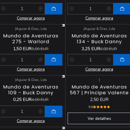
Quantidade
Quantidade
Comprar agora
Comprar agora
|
Aguiar & Dias, Lda
|
Aguiar & Dias, Lda
-70%
DESCONTO
-46%
DESCONTO
Mundo de Aventuras
Mundo de Aventuras
275 - Warlord
134 - Buck Danny
1,50 EUR
3,25 EUR
5,00 EUR
6,00 EUR
Quantidade
Quantidade
Comprar agora
Comprar agora
|
Aguiar & Dias, Lda
|
-94%
DESCONTO
Esgotado
Mundo de Aventuras
Mundo de Aventuras
109 - Buck Danny
567 | Príncipe Valente
0,25 EUR
2,50 EUR
4,00 EUR
5.0
Quantidade
Ver detalhes
Comprar agora