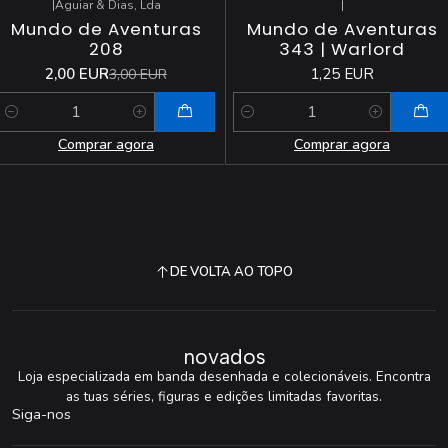
|
Aguiar & Dias, Lda
|
-33%
DESCONTO
Mundo de Aventuras
Mundo de Aventuras
208
343 | Warlord
2,00 EUR
1,25 EUR
3,00 EUR
Quantidade
Quantidade
Comprar agora
Comprar agora
DE VOLTA AO TOPO
novados
Loja especializada em banda desenhada e colecionáveis. Encontra
as tuas séries, figuras e edições limitadas favoritas.
Siga-nos