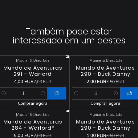
Também pode estar
interessado em um destes
|
Aguiar & Dias, Lda
|
Aguiar & Dias, Lda
-43%
DESCONTO
-43%
DESCONTO
Mundo de Aventuras
Mundo de Aventuras
291 - Warlord
290 - Buck Danny
4,00 EUR
2,00 EUR
7,00 EUR
3,50 EUR
Quantidade
Quantidade
Comprar agora
Comprar agora
|
Aguiar & Dias, Lda
|
Aguiar & Dias, Lda
-29%
DESCONTO
-71%
DESCONTO
Mundo de Aventuras
Mundo de Aventuras
284 - Warlord*
290 - Buck Danny
5,00 EUR
1,00 EUR
7,00 EUR
3,50 EUR