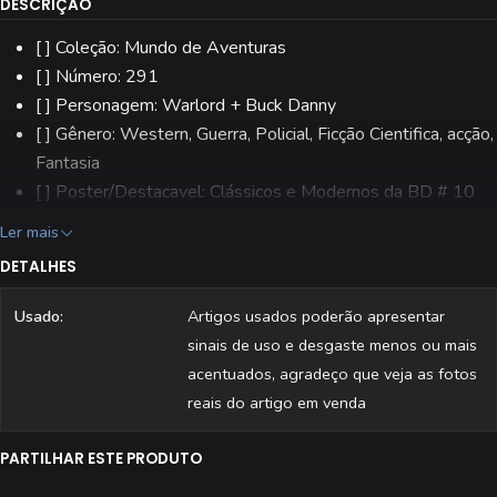
DESCRIÇÃO
[ ] Coleção: Mundo de Aventuras
[ ] Número: 291
[ ] Personagem: Warlord + Buck Danny
[ ] Gênero: Western, Guerra, Policial, Ficção Cientifica, acção,
Fantasia
[ ] Poster/Destacavel: Clássicos e Modernos da BD # 10
[ ] Editora: Aguiar & Dias, Lda.
Ler mais
[ ] Estado: Usado
DETALHES
[ ] Todas as revistas são fotografadas individualmente.
Usado:
Artigos usados poderão apresentar
sinais de uso e desgaste menos ou mais
acentuados, agradeço que veja as fotos
reais do artigo em venda
PARTILHAR ESTE PRODUTO