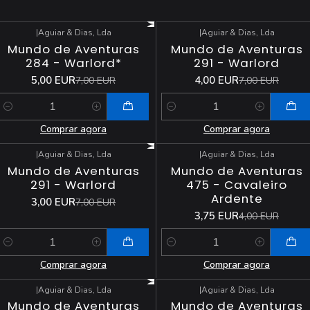
|
Aguiar & Dias, Lda
|
Aguiar & Dias, Lda
-29%
DESCONTO
-43%
DESCONTO
Mundo de Aventuras
Mundo de Aventuras
284 - Warlord*
291 - Warlord
5,00 EUR
4,00 EUR
7,00 EUR
7,00 EUR
Quantidade
Quantidade
Comprar agora
Comprar agora
|
Aguiar & Dias, Lda
|
Aguiar & Dias, Lda
-57%
DESCONTO
-6%
DESCONTO
Mundo de Aventuras
Mundo de Aventuras
291 - Warlord
475 - Cavaleiro
Ardente
3,00 EUR
7,00 EUR
3,75 EUR
4,00 EUR
Quantidade
Quantidade
Comprar agora
Comprar agora
|
Aguiar & Dias, Lda
|
Aguiar & Dias, Lda
-75%
DESCONTO
Esgotado
Mundo de Aventuras
Mundo de Aventuras