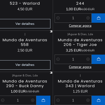
523 - Warlord
244
4,50 EUR
1,00 EUR
4,00 EUR
Quantidade
Ver detalhes
Comprar agora
|
|
Aguiar & Dias, Lda
-35%
DESCONTO
Esgotado
Mundo de Aventuras
Mundo de Aventuras
558
206 - Tiger Joe
2,50 EUR
3,25 EUR
5,00 EUR
Quantidade
Ver detalhes
Comprar agora
|
Aguiar & Dias, Lda
|
-71%
DESCONTO
Mundo de Aventuras
Mundo de Aventuras
290 - Buck Danny
343 | Warlord
1,00 EUR
1,25 EUR
3,50 EUR
Quantidade
Quantidade