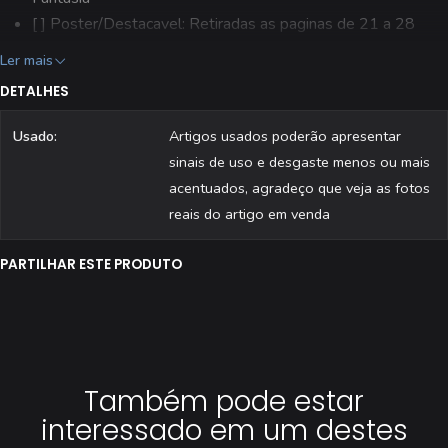
[ ] Poster/Destacavel: Retiradas as paginas de 21 a 28
(não afeta a historia)
Ler mais
[ ] Editora: Aguiar & Dias, Lda.
DETALHES
[ ] Estado: Usado
[ ] Todas as revistas são fotografadas individualmente.
Usado:
Artigos usados poderão apresentar
sinais de uso e desgaste menos ou mais
acentuados, agradeço que veja as fotos
reais do artigo em venda
PARTILHAR ESTE PRODUTO
Também pode estar
interessado em um destes