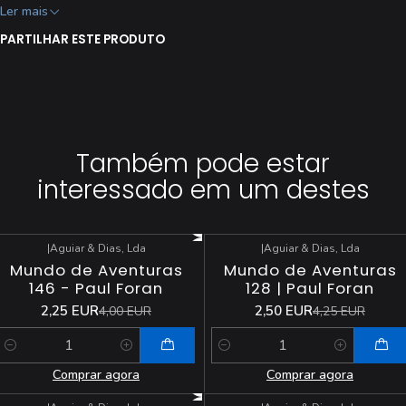
[ ] Editora: Aguiar & Dias, Lda.
Ler mais
[ ] Estado: Usado
PARTILHAR ESTE PRODUTO
[ ] Todas as revistas são fotografadas individualmente.
Também pode estar
interessado em um destes
|
Aguiar & Dias, Lda
|
Aguiar & Dias, Lda
-44%
DESCONTO
-41%
DESCONTO
Mundo de Aventuras
Mundo de Aventuras
146 - Paul Foran
128 | Paul Foran
2,25 EUR
2,50 EUR
4,00 EUR
4,25 EUR
Quantidade
Quantidade
Comprar agora
Comprar agora