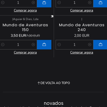
Quantidade
Quantidade
Comprar agora
Comprar agora
|
Aguiar & Dias, Lda
|
-50%
DESCONTO
Mundo de Aventuras
Mundo de Aventuras
150
240
3,50 EUR
2,00 EUR
7,00 EUR
Quantidade
Quantidade
Comprar agora
Comprar agora
DE VOLTA AO TOPO
novados