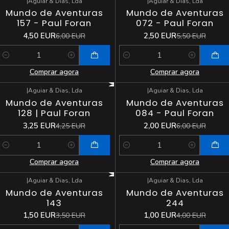
|
Aguiar & Dias, Lda
|
Aguiar & Dias, Lda
-25%
DESCONTO
-55%
DESCONTO
Mundo de Aventuras
Mundo de Aventuras
157 - Paul Foran
072 - Paul Foran
4,50 EUR
2,50 EUR
6,00 EUR
5,50 EUR
Quantidade
Quantidade
Comprar agora
Comprar agora
|
Aguiar & Dias, Lda
|
Aguiar & Dias, Lda
-24%
DESCONTO
-67%
DESCONTO
Mundo de Aventuras
Mundo de Aventuras
128 | Paul Foran
084 - Paul Foran
3,25 EUR
2,00 EUR
4,25 EUR
6,00 EUR
Quantidade
Quantidade
Comprar agora
Comprar agora
|
Aguiar & Dias, Lda
|
Aguiar & Dias, Lda
-57%
DESCONTO
-75%
DESCONTO
Mundo de Aventuras
Mundo de Aventuras
143
244
1,50 EUR
1,00 EUR
3,50 EUR
4,00 EUR