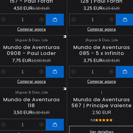
157 - Paul Foran
128 | Paul Foran
4,50 EUR
3,25 EUR
6,00 EUR
4,25 EUR
Quantidade
Quantidade
Comprar agora
Comprar agora
|
Aguiar & Dias, Lda
|
Aguiar & Dias, Lda
-23%
DESCONTO
-6%
DESCONTO
Mundo de Aventuras
Mundo de Aventuras
0908 - Paul Loder
085 - 5 x Infinito
7,75 EUR
3,75 EUR
10,00 EUR
4,00 EUR
Quantidade
Quantidade
Comprar agora
Comprar agora
|
Aguiar & Dias, Lda
|
-42%
DESCONTO
Esgotado
Mundo de Aventuras
Mundo de Aventuras
118
567 | Príncipe Valente
3,50 EUR
2,50 EUR
6,00 EUR
5.0
Quantidade
Ver detalhes