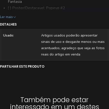
Fantasia
[ ] Poster/Destacavel: Popeye #2
[ ] Editora: Aguiar & Dias, Lda.
Ler mais
[ ] Estado: Usado (folha central solta do agrafo)
DETALHES
[ ] Todas as revistas são fotografadas individualmente.
Usado:
Artigos usados poderão apresentar
sinais de uso e desgaste menos ou mais
acentuados, agradeço que veja as fotos
reais do artigo em venda
PARTILHAR ESTE PRODUTO
Também pode estar
interessado em um destes