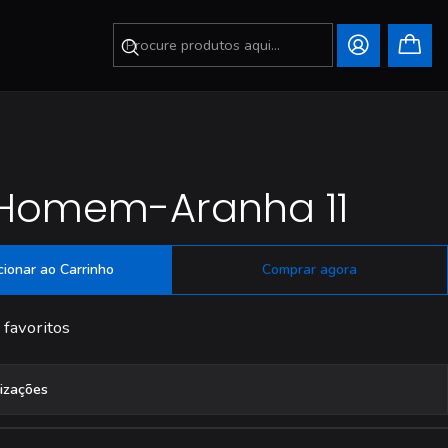
 Homem-Aranha 11
cionar ao Carrinho
Comprar agora
 favoritos
lizações