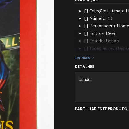
[ ] Coleção: Ultimat
[ ] Número: 11
[ ] Personagem: Hom
[ ] Editora: Devir
[ ] Estado: Usado
[ ] Todas as revistas 
Ler mais
DETALHES
Usado:
PARTILHAR ESTE PRODUTO