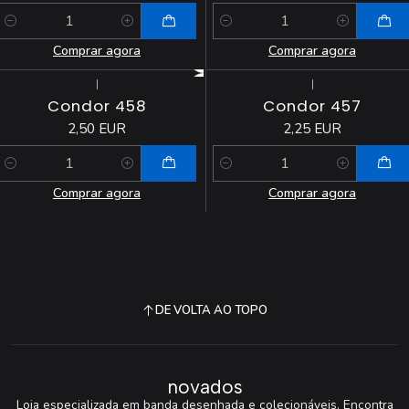
Quantidade
Quantidade
Comprar agora
Comprar agora
|
|
Condor 458
Condor 457
2,50 EUR
2,25 EUR
Quantidade
Quantidade
Comprar agora
Comprar agora
DE VOLTA AO TOPO
novados
Loja especializada em banda desenhada e colecionáveis. Encontra