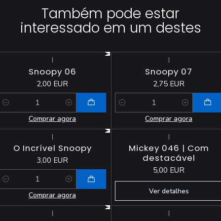
Também pode estar
interessado em um destes
|
|
Snoopy 06
Snoopy 07
2,00 EUR
2,75 EUR
Quantidade
Quantidade
Comprar agora
Comprar agora
|
|
Esgotado
O Incrível Snoopy
Mickey 046 | Com
destacável
3,00 EUR
5,00 EUR
Quantidade
Ver detalhes
Comprar agora
|
|
Esgotado