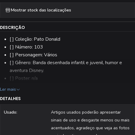
Mostrar stock das localizações
DESCRIÇÃO
[ ] Coleção: Pato Donald
[ ] Número: 103
[ ] Personagem: Vários
[ ] Gênero: Banda desenhada infantil e juvenil, humor e
aventura Disney.
[ ] Poster: n/a
[ ] Editora: Edimpresa
Ler mais
[ ] Estado: Usado
DETALHES
[ ] Todas as revistas são fotografadas individualmente.
Usado:
Artigos usados poderão apresentar
sinais de uso e desgaste menos ou mais
acentuados, agradeço que veja as fotos