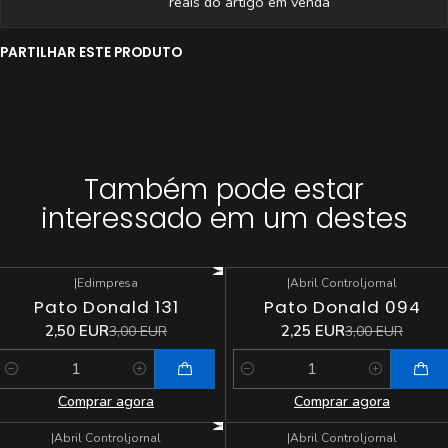
reais do artigo em venda
PARTILHAR ESTE PRODUTO
Também pode estar
interessado em um destes
|
Edimpresa
|
Abril Controljornal
-17%
DESCONTO
-25%
DESCONTO
Pato Donald 131
Pato Donald 094
2,50 EUR
2,25 EUR
3,00 EUR
3,00 EUR
Quantidade
Quantidade
Comprar agora
Comprar agora
|
Abril Controljornal
|
Abril Controljornal
-25%
DESCONTO
-25%
DESCONTO