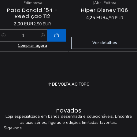
|
Edimpresa
|
Abril Editora
-20%
DESCONTO
-6%
DESCONTO
Pato Donald 154 -
Hiper Disney 1106
Esgotado
Reedição 112
4,25 EUR
4,50 EUR
2,00 EUR
2,50 EUR
Quantidade
Ver detalhes
Comprar agora
DE VOLTA AO TOPO
novados
Loja especializada em banda desenhada e colecionáveis. Encontra
as tuas séries, figuras e edições limitadas favoritas.
Siga-nos