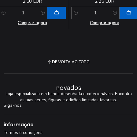
2,50 EUR
2,25 EUR
Quantidade
Quantidade
Comprar agora
Comprar agora
DE VOLTA AO TOPO
novados
Loja especializada em banda desenhada e colecionáveis. Encontra
as tuas séries, figuras e edições limitadas favoritas.
Siga-nos
informação
Termos e condiçoes