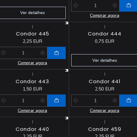
Quantidade
Ver detalhes
Comprar agora
|
|
Esgotado
Condor 445
Condor 444
2,25 EUR
0,75 EUR
Quantidade
Ver detalhes
Comprar agora
|
|
Condor 443
Condor 441
1,50 EUR
2,50 EUR
Quantidade
Quantidade
Comprar agora
Comprar agora
|
|
Condor 440
Condor 459
2,25 EUR
2,25 EUR