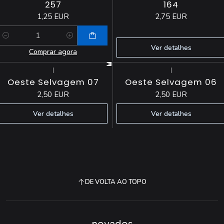
257
164
1,25 EUR
2,75 EUR
Quantidade
Ver detalhes
Comprar agora
|
|
Esgotado
Esgotado
Oeste Selvagem 07
Oeste Selvagem 06
2,50 EUR
2,50 EUR
Ver detalhes
Ver detalhes
DE VOLTA AO TOPO
novados