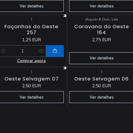
Ver detalhes
Ver detalhes
|
|
Aguiar & Dias, Lda
Esgotado
Façanhas do Oeste
Caravana do Oeste
257
164
1,25 EUR
2,75 EUR
Quantidade
Ver detalhes
Comprar agora
|
|
Esgotado
Esgotado
Oeste Selvagem 07
Oeste Selvagem 06
2,50 EUR
2,50 EUR
Ver detalhes
Ver detalhes