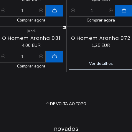
Quantidade
Quantidade
Comprar agora
Comprar agora
|
Abril
|
Esgotado
O Homem Aranha 031
O Homem Aranha 072
4,00 EUR
1,25 EUR
Quantidade
Ver detalhes
Comprar agora
DE VOLTA AO TOPO
novados