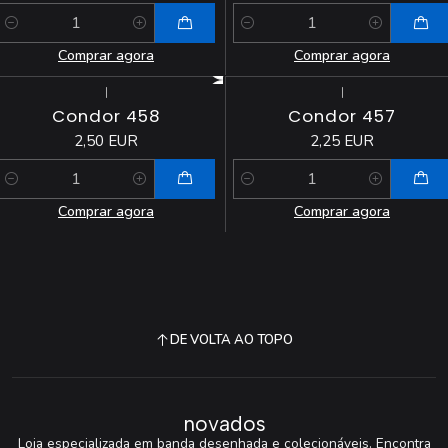
Quantidade
Quantidade
Comprar agora
Comprar agora
|
|
Condor 458
Condor 457
2,50 EUR
2,25 EUR
Quantidade
Quantidade
Comprar agora
Comprar agora
DE VOLTA AO TOPO
novados
Loja especializada em banda desenhada e colecionáveis. Encontra