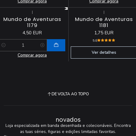
Comprar agora
Comprar agora
|
|
Esgotado
Mundo de Aventuras
Mundo de Aventuras
1179
1181
4,50 EUR
1,75 EUR
5.0
Quantidade
Ver detalhes
Comprar agora
DE VOLTA AO TOPO
novados
Loja especializada em banda desenhada e colecionáveis. Encontra
as tuas séries, figuras e edições limitadas favoritas.