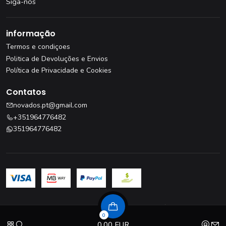
Siga-nos
informação
Termos e condiçoes
Politica de Devoluções e Envios
Política de Privacidade e Cookies
Contatos
novados.pt@gmail.com
+351964776482
351964776482
Livro de Reclamações
·
Resolução de Litígios
0
© 2026 novados
0,00 EUR