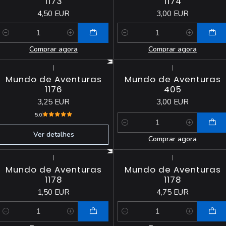
1173
1174
4,50 EUR
3,00 EUR
Quantidade
Quantidade
Comprar agora
Comprar agora
|
|
Esgotado
Mundo de Aventuras
Mundo de Aventuras
1176
405
3,25 EUR
3,00 EUR
5.0
Quantidade
Ver detalhes
Comprar agora
|
|
Mundo de Aventuras
Mundo de Aventuras
1178
1178
1,50 EUR
4,75 EUR
Quantidade
Quantidade