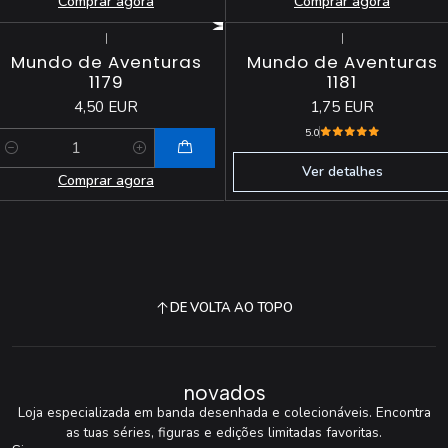
Comprar agora
Comprar agora
|
|
Esgotado
Mundo de Aventuras
Mundo de Aventuras
1179
1181
4,50 EUR
1,75 EUR
5.0
Quantidade
Ver detalhes
Comprar agora
DE VOLTA AO TOPO
novados
Loja especializada em banda desenhada e colecionáveis. Encontra
as tuas séries, figuras e edições limitadas favoritas.