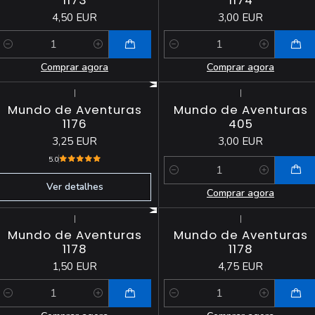
1173
1174
4,50 EUR
3,00 EUR
Quantidade
Quantidade
Comprar agora
Comprar agora
|
|
Esgotado
Mundo de Aventuras
Mundo de Aventuras
1176
405
3,25 EUR
3,00 EUR
5.0
Quantidade
Ver detalhes
Comprar agora
|
|
Mundo de Aventuras
Mundo de Aventuras
1178
1178
1,50 EUR
4,75 EUR
Quantidade
Quantidade