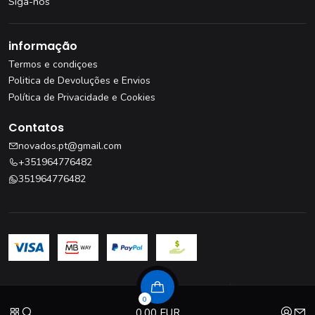
Siga-nos
informação
Termos e condiçoes
Politica de Devoluções e Envios
Política de Privacidade e Cookies
Contatos
novados.pt@gmail.com
+351964776482
351964776482
Livro de Reclamações
·
Resolução de Litígios
0
© 2026 novados
0,00 EUR