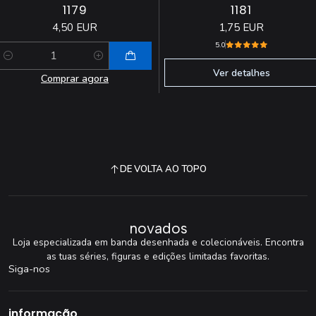
1179
1181
4,50 EUR
1,75 EUR
5.0
Quantidade
Ver detalhes
Comprar agora
DE VOLTA AO TOPO
novados
Loja especializada em banda desenhada e colecionáveis. Encontra
as tuas séries, figuras e edições limitadas favoritas.
Siga-nos
informação