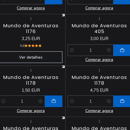
Quantidade
Quantidade
Comprar agora
Comprar agora
|
|
Esgotado
Mundo de Aventuras
Mundo de Aventuras
1176
405
3,25 EUR
3,00 EUR
5.0
Quantidade
Ver detalhes
Comprar agora
|
|
Mundo de Aventuras
Mundo de Aventuras
1178
1178
1,50 EUR
4,75 EUR
Quantidade
Quantidade
Comprar agora
Comprar agora
|
|
Esgotado
Mundo de Aventuras
Mundo de Aventuras