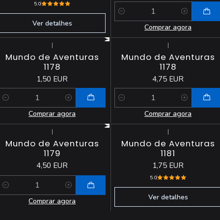
5.0
Quantidade
Ver detalhes
Comprar agora
|
|
Mundo de Aventuras
Mundo de Aventuras
1178
1178
1,50 EUR
4,75 EUR
Quantidade
Quantidade
Comprar agora
Comprar agora
|
|
Esgotado
Mundo de Aventuras
Mundo de Aventuras
1179
1181
4,50 EUR
1,75 EUR
5.0
Quantidade
Ver detalhes
Comprar agora