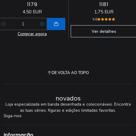
1179
1181
4,50 EUR
1,75 EUR
5.0
Quantidade
Ver detalhes
Comprar agora
DE VOLTA AO TOPO
novados
Loja especializada em banda desenhada e colecionáveis. Encontra
as tuas séries, figuras e edições limitadas favoritas.
Siga-nos
informação