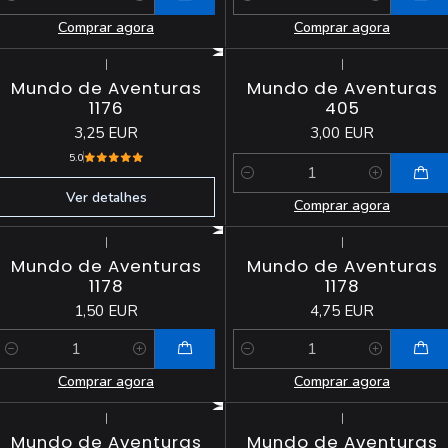
Quantidade
Quantidade
Comprar agora
Comprar agora
|
|
Esgotado
Mundo de Aventuras
Mundo de Aventuras
1176
405
3,25 EUR
3,00 EUR
5.0
Quantidade
Ver detalhes
Comprar agora
|
|
Mundo de Aventuras
Mundo de Aventuras
1178
1178
1,50 EUR
4,75 EUR
Quantidade
Quantidade
Comprar agora
Comprar agora
|
|
Esgotado
Mundo de Aventuras
Mundo de Aventuras