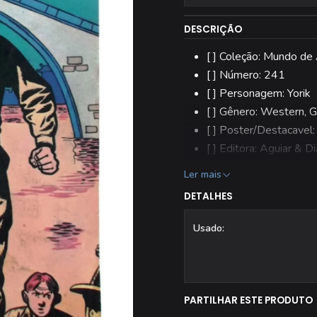
DESCRIÇÃO
[ ] Coleção: Mundo de
[ ] Número: 241
[ ] Personagem: Yorik
[ ] Gênero: Western, Gu
[ ] Poster/Destacavel:
[ ] Editora: Aguiar & Di
[ ] Estado: Usado
Ler mais
[ ] Todas as revistas 
DETALHES
Usado:
PARTILHAR ESTE PRODUTO