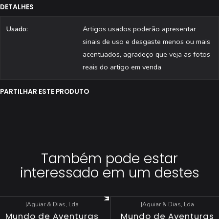
DETALHES
[ ] Todas as revistas são fotografadas individualmente.
Usado:
Artigos usados poderão apresentar
sinais de uso e desgaste menos ou mais
acentuados, agradeço que veja as fotos
reais do artigo em venda
PARTILHAR ESTE PRODUTO
Também pode estar
interessado em um destes
|
Aguiar & Dias, Lda
|
Aguiar & Dias, Lda
-69%
DESCONTO
-40%
DESCONTO
Mundo de Aventuras
Mundo de Aventuras
Esgotado