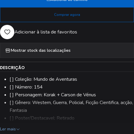
Comprar agora
Adicionar à lista de favoritos
Mostrar stock das localizações
DESCRIÇÃO
[ ] Coleção: Mundo de Aventuras
[ ] Número: 154
[ ] Personagem: Korak + Carson de Vénus
[ ] Gênero: Western, Guerra, Policial, Ficção Cientifica, acção,
Fantasia
[ ] Poster/Destacavel: Retirado
[ ] Editora: Aguiar & Dias, Lda.
Ler mais
[ ] Estado: Usado