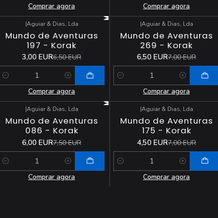
Comprar agora
Comprar agora
|
Aguiar & Dias, Lda
|
Aguiar & Dias, Lda
-54%
DESCONTO
-7%
DESCONTO
Mundo de Aventuras
Mundo de Aventuras
197 - Korak
269 - Korak
3,00 EUR
6,50 EUR
6,50 EUR
7,00 EUR
Quantidade
Quantidade
Comprar agora
Comprar agora
|
Aguiar & Dias, Lda
|
Aguiar & Dias, Lda
-20%
DESCONTO
-36%
DESCONTO
Mundo de Aventuras
Mundo de Aventuras
086 - Korak
175 - Korak
6,00 EUR
4,50 EUR
7,50 EUR
7,00 EUR
Quantidade
Quantidade
Comprar agora
Comprar agora