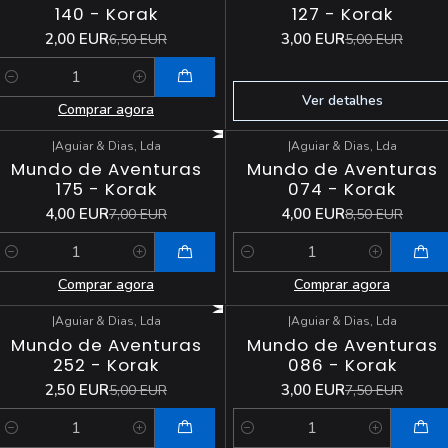
140 - Korak
127 - Korak
2,00 EUR
3,00 EUR
6,50 EUR
5,00 EUR
Quantidade
Ver detalhes
Comprar agora
|
Aguiar & Dias, Lda
|
Aguiar & Dias, Lda
-43%
DESCONTO
-53%
DESCONTO
Mundo de Aventuras
Mundo de Aventuras
175 - Korak
074 - Korak
4,00 EUR
4,00 EUR
7,00 EUR
8,50 EUR
Quantidade
Quantidade
Comprar agora
Comprar agora
|
Aguiar & Dias, Lda
|
Aguiar & Dias, Lda
-50%
DESCONTO
-60%
DESCONTO
Mundo de Aventuras
Mundo de Aventuras
252 - Korak
086 - Korak
2,50 EUR
3,00 EUR
5,00 EUR
7,50 EUR
Quantidade
Quantidade