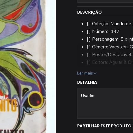
DESCRIÇÃO
[ ] Coleção: Mundo de
[ ] Número: 147
[ ] Personagem: 5 x In
[ ] Gênero: Western, Gu
[ ] Poster/Destacavel:
[ ] Editora: Aguiar & Di
[ ] Estado: Usado
Ler mais
[ ] Todas as revistas 
DETALHES
Usado:
PARTILHAR ESTE PRODUTO