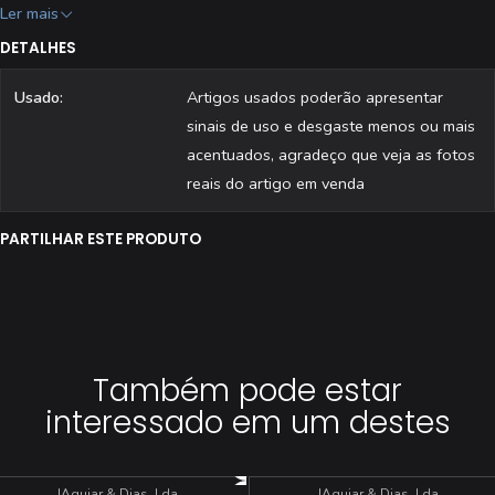
[ ] Editora: Aguiar & Dias, Lda.
Ler mais
[ ] Estado: Usado
DETALHES
[ ] Todas as revistas são fotografadas individualmente.
Usado:
Artigos usados poderão apresentar
sinais de uso e desgaste menos ou mais
acentuados, agradeço que veja as fotos
reais do artigo em venda
PARTILHAR ESTE PRODUTO
Também pode estar
interessado em um destes
|
Aguiar & Dias, Lda
|
Aguiar & Dias, Lda