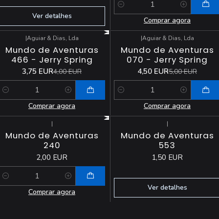
Quantidade
Ver detalhes
Comprar agora
|
Aguiar & Dias, Lda
|
Aguiar & Dias, Lda
-6%
DESCONTO
-10%
DESCONTO
Mundo de Aventuras
Mundo de Aventuras
466 - Jerry Spring
070 - Jerry Spring
3,75 EUR
4,50 EUR
4,00 EUR
5,00 EUR
Quantidade
Quantidade
Comprar agora
Comprar agora
|
|
Esgotado
Mundo de Aventuras
Mundo de Aventuras
240
553
2,00 EUR
1,50 EUR
Quantidade
Ver detalhes
Comprar agora