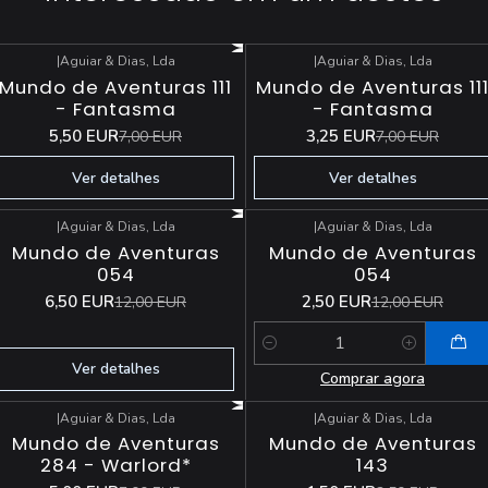
|
Aguiar & Dias, Lda
|
Aguiar & Dias, Lda
-21%
DESCONTO
-54%
DESCONTO
Mundo de Aventuras 111
Mundo de Aventuras 11
Esgotado
Esgotado
- Fantasma
- Fantasma
5,50 EUR
3,25 EUR
7,00 EUR
7,00 EUR
Ver detalhes
Ver detalhes
|
Aguiar & Dias, Lda
|
Aguiar & Dias, Lda
-46%
DESCONTO
-79%
DESCONTO
Mundo de Aventuras
Mundo de Aventuras
Esgotado
054
054
6,50 EUR
2,50 EUR
12,00 EUR
12,00 EUR
Quantidade
Ver detalhes
Comprar agora
|
Aguiar & Dias, Lda
|
Aguiar & Dias, Lda
-29%
DESCONTO
-57%
DESCONTO
Mundo de Aventuras
Mundo de Aventuras
284 - Warlord*
143