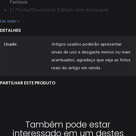
Fantasia
[ ] Poster/Destacavel: Editado sem destacavel
[ ] Editora: Aguiar & Dias, Lda.
Ler mais
[ ] Estado: Usado
DETALHES
[ ] Todas as revistas são fotografadas individualmente.
Usado:
Artigos usados poderão apresentar
sinais de uso e desgaste menos ou mais
acentuados, agradeço que veja as fotos
reais do artigo em venda
PARTILHAR ESTE PRODUTO
Também pode estar
interessado em um destes