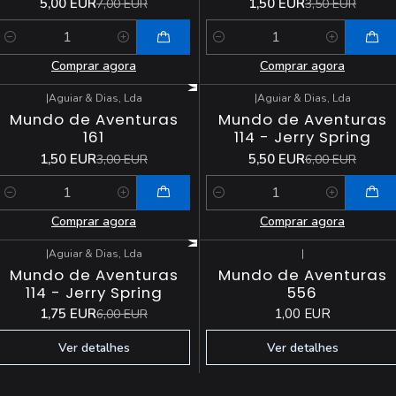
5,00 EUR
1,50 EUR
7,00 EUR
3,50 EUR
Quantidade
Quantidade
Comprar agora
Comprar agora
|
Aguiar & Dias, Lda
|
Aguiar & Dias, Lda
-50%
DESCONTO
-8%
DESCONTO
Mundo de Aventuras
Mundo de Aventuras
161
114 - Jerry Spring
1,50 EUR
5,50 EUR
3,00 EUR
6,00 EUR
Quantidade
Quantidade
Comprar agora
Comprar agora
|
Aguiar & Dias, Lda
|
-71%
DESCONTO
Esgotado
Mundo de Aventuras
Mundo de Aventuras
Esgotado
114 - Jerry Spring
556
1,75 EUR
1,00 EUR
6,00 EUR
Ver detalhes
Ver detalhes