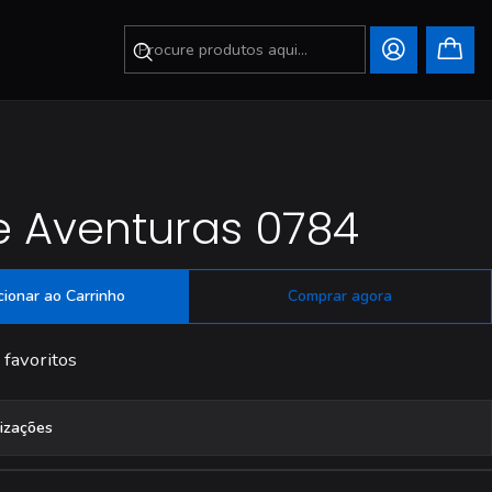
 Aventuras 0784
cionar ao Carrinho
Comprar agora
 favoritos
lizações