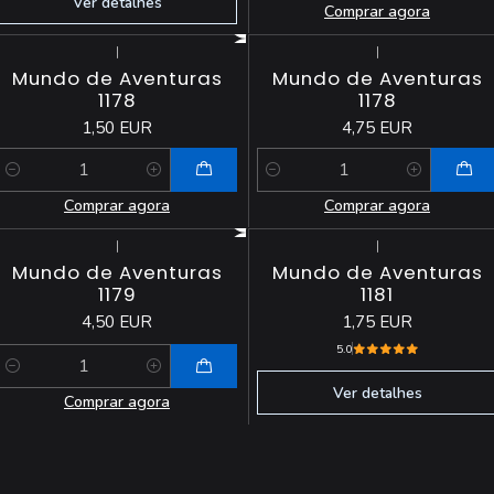
Ver detalhes
Comprar agora
|
|
Mundo de Aventuras
Mundo de Aventuras
1178
1178
1,50 EUR
4,75 EUR
Quantidade
Quantidade
Comprar agora
Comprar agora
|
|
Esgotado
Mundo de Aventuras
Mundo de Aventuras
1179
1181
4,50 EUR
1,75 EUR
5.0
Quantidade
Ver detalhes
Comprar agora