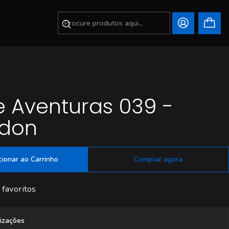
 Aventuras 039 -
rdon
cionar ao Carrinho
Comprar agora
 favoritos
lizações