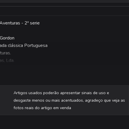
Aventuras - 2ª serie
 Gordon
hada clássica Portuguesa
turas.
as, Lda.
são fotografadas individualmente.
Artigos usados poderão apresentar sinais de uso e
desgaste menos ou mais acentuados, agradeço que veja as
fotos reais do artigo em venda