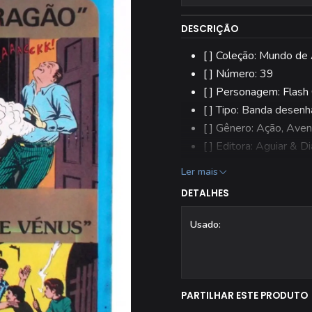
DESCRIÇÃO
[ ] Coleção: Mundo de 
[ ] Número: 39
[ ] Personagem: Flash
[ ] Tipo: Banda desen
[ ] Gênero: Ação, Aven
[ ] Editora: Aguiar & Di
[ ] Estado: Usado
Ler mais
[ ] Todas as revistas 
DETALHES
Usado:
PARTILHAR ESTE PRODUTO