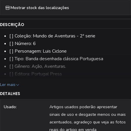
Mostrar stock das localizações
DESCRIÇÃO
[ ] Coleção: Mundo de Aventuras - 2ª serie
[ ] Número: 6
[ ] Personagem: Luis Ciclone
[ ] Tipo: Banda desenhada clássica Portuguesa
[ ] Gênero: Ação, Aventuras.
[ ] Editora: Portugal Press
[ ] Estado: Usado
Ler mais
[ ] Todas as revistas são fotografadas individualmente.
DETALHES
Usado:
Artigos usados poderão apresentar
sinais de uso e desgaste menos ou mais
acentuados, agradeço que veja as fotos
reais do artigo em venda