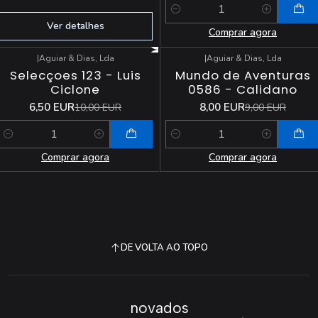
Quantidade
Ver detalhes
Comprar agora
|
Aguiar & Dias, Lda
|
Aguiar & Dias, Lda
-35%
DESCONTO
-11%
DESCONTO
Selecçoes 123 - Luis
Mundo de Aventuras
Ciclone
0586 - Calidano
6,50 EUR
8,00 EUR
10,00 EUR
9,00 EUR
Quantidade
Quantidade
Comprar agora
Comprar agora
DE VOLTA AO TOPO
novados