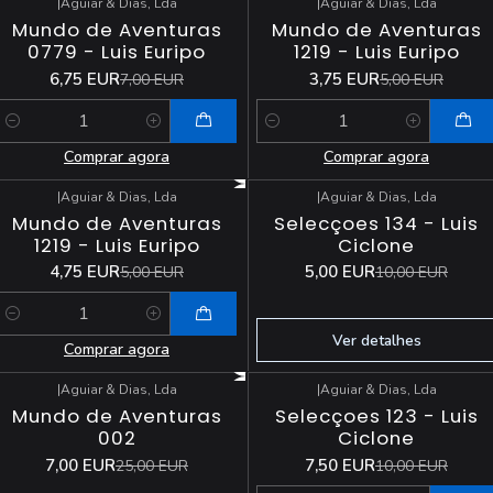
|
Aguiar & Dias, Lda
|
Aguiar & Dias, Lda
-4%
DESCONTO
-25%
DESCONTO
Mundo de Aventuras
Mundo de Aventuras
0779 - Luis Euripo
1219 - Luis Euripo
6,75 EUR
3,75 EUR
7,00 EUR
5,00 EUR
Quantidade
Quantidade
Comprar agora
Comprar agora
|
Aguiar & Dias, Lda
|
Aguiar & Dias, Lda
-5%
DESCONTO
-50%
DESCONTO
Mundo de Aventuras
Selecçoes 134 - Luis
Esgotado
1219 - Luis Euripo
Ciclone
4,75 EUR
5,00 EUR
5,00 EUR
10,00 EUR
Quantidade
Ver detalhes
Comprar agora
|
Aguiar & Dias, Lda
|
Aguiar & Dias, Lda
-72%
DESCONTO
-25%
DESCONTO
Mundo de Aventuras
Selecçoes 123 - Luis
Esgotado
002
Ciclone
7,00 EUR
7,50 EUR
25,00 EUR
10,00 EUR