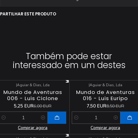
PARTILHAR ESTE PRODUTO
Também pode estar
interessado em um destes
|
Aguiar & Dias, Lda
|
Aguiar & Dias, Lda
-13%
DESCONTO
-12%
DESCONTO
Mundo de Aventuras
Mundo de Aventuras
006 - Luis Ciclone
016 - Luis Euripo
5,25 EUR
7,50 EUR
6,00 EUR
8,50 EUR
Quantidade
Quantidade
Comprar agora
Comprar agora