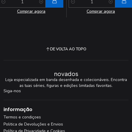
Quantidade
Quantidade
Comprar agora
Comprar agora
DE VOLTA AO TOPO
novados
Loja especializada em banda desenhada e colecionáveis. Encontra
as tuas séries, figuras e edições limitadas favoritas.
Siga-nos
informação
Termos e condiçoes
Politica de Devoluções e Envios
Política de Privacidade e Cookies