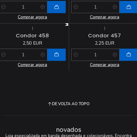
Quantidade
Quantidade
Comprar agora
Comprar agora
|
|
Condor 458
Condor 457
2,50 EUR
2,25 EUR
Quantidade
Quantidade
Comprar agora
Comprar agora
DE VOLTA AO TOPO
novados
Loja especializada em banda desenhada e colecionáveis. Encontra