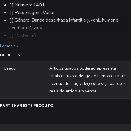
[ ] Número: 1401
[ ] Personagem: Vários
[ ] Gênero: Banda desenhada infantil e juvenil, humor e
aventura Disney.
[ ] Poster: n/a
[ ] Editora: Abril
Ler mais
[ ] Estado: Usado
DETALHES
[ ] Todas as revistas são fotografadas individualmente.
Usado:
Artigos usados poderão apresentar
sinais de uso e desgaste menos ou mais
acentuados, agradeço que veja as fotos
reais do artigo em venda
PARTILHAR ESTE PRODUTO