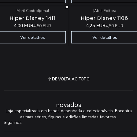
|
Abril Controljornal
|
Abril Editora
-11%
DESCONTO
-6%
DESCONTO
Hiper Disney 1411
Hiper Disney 1106
Esgotado
Esgotado
4,00 EUR
4,25 EUR
4,50 EUR
4,50 EUR
Ver detalhes
Ver detalhes
DE VOLTA AO TOPO
novados
Loja especializada em banda desenhada e colecionáveis. Encontra
as tuas séries, figuras e edições limitadas favoritas.
Siga-nos