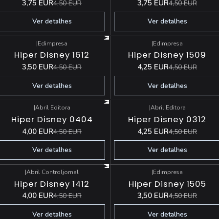
3,75 EUR
3,75 EUR
4,50 EUR
4,50 EUR
Ver detalhes
Ver detalhes
|
Edimpresa
|
Edimpresa
-22%
DESCONTO
-6%
DESCONTO
Hiper Disney 1612
Hiper Disney 1509
Esgotado
Esgotado
3,50 EUR
4,25 EUR
4,50 EUR
4,50 EUR
Ver detalhes
Ver detalhes
|
Abril Editora
|
Abril Editora
-11%
DESCONTO
-6%
DESCONTO
Hiper Disney 0404
Hiper Disney 0312
Esgotado
Esgotado
4,00 EUR
4,25 EUR
4,50 EUR
4,50 EUR
Ver detalhes
Ver detalhes
|
Abril Controljornal
|
Edimpresa
-11%
DESCONTO
-22%
DESCONTO
Hiper Disney 1412
Hiper Disney 1505
Esgotado
Esgotado
4,00 EUR
3,50 EUR
4,50 EUR
4,50 EUR
Ver detalhes
Ver detalhes