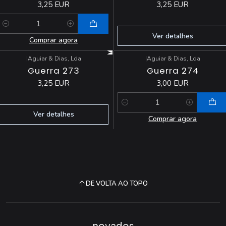
3,25 EUR
3,25 EUR
Quantidade
Ver detalhes
Comprar agora
|
Aguiar & Dias, Lda
|
Aguiar & Dias, Lda
Esgotado
Guerra 273
Guerra 274
3,25 EUR
3,00 EUR
Quantidade
Ver detalhes
Comprar agora
DE VOLTA AO TOPO
novados