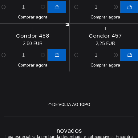
Quantidade
Quantidade
Comprar agora
Comprar agora
|
|
Condor 458
Condor 457
2,50 EUR
2,25 EUR
Quantidade
Quantidade
Comprar agora
Comprar agora
DE VOLTA AO TOPO
novados
Loja especializada em banda desenhada e colecionáveis. Encontra