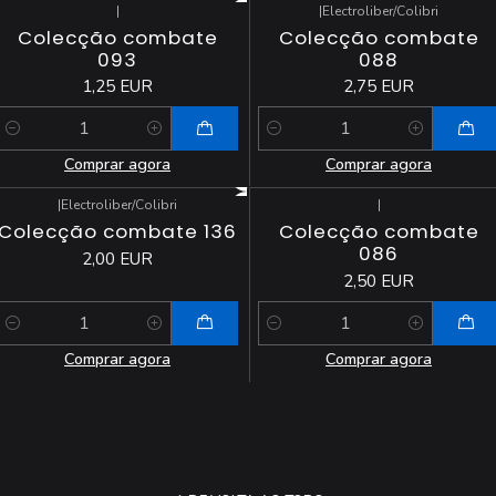
|
|
Electroliber/Colibri
Colecção combate
Colecção combate
093
088
1,25 EUR
2,75 EUR
Quantidade
Quantidade
Comprar agora
Comprar agora
|
Electroliber/Colibri
|
Colecção combate 136
Colecção combate
086
2,00 EUR
2,50 EUR
Quantidade
Quantidade
Comprar agora
Comprar agora