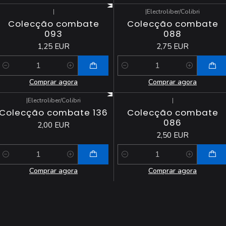
|
|
Electroliber/Colibri
Colecção combate
Colecção combate
093
088
1,25 EUR
2,75 EUR
Quantidade
Quantidade
Comprar agora
Comprar agora
|
Electroliber/Colibri
|
Colecção combate 136
Colecção combate
086
2,00 EUR
2,50 EUR
Quantidade
Quantidade
Comprar agora
Comprar agora